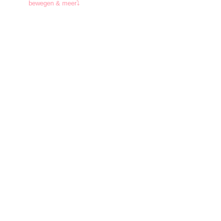
bewegen & meer⤵︎