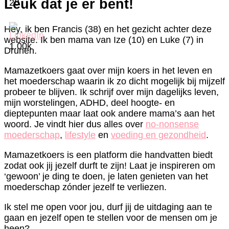
Leuk dat je er bent!
20
Hey, ik ben Francis (38) en het gezicht achter deze
website. Ik ben mama van Ize (10) en Luke (7) in
1.00k
Drunen.
Mamazetkoers gaat over mijn koers in het leven en
het moederschap waarin ik zo dicht mogelijk bij mijzelf
probeer te blijven. Ik schrijf over mijn dagelijks leven,
mijn worstelingen, ADHD, deel hoogte- en
dieptepunten maar laat ook andere mama’s aan het
woord. Je vindt hier dus alles over
no-nonsense
moederschap
,
lifestyle
en
voeding en gezondheid
.
Mamazetkoers is een platform die handvatten biedt
zodat ook jij jezelf durft te zijn! Laat je inspireren om
‘gewoon’ je ding te doen, je laten genieten van het
moederschap zónder jezelf te verliezen.
Ik stel me open voor jou, durf jij de uitdaging aan te
gaan en jezelf open te stellen voor de mensen om je
heen?