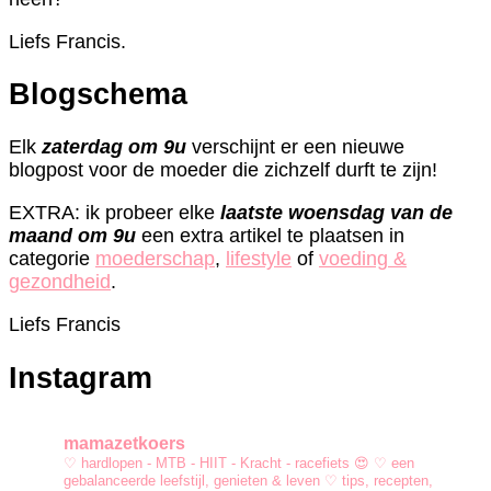
Liefs Francis.
Blogschema
Elk
zaterdag om 9u
verschijnt er een nieuwe
blogpost voor de moeder die zichzelf durft te zijn!
EXTRA: ik probeer elke
laatste woensdag van de
maand om 9u
een extra artikel te plaatsen in
categorie
moederschap
,
lifestyle
of
voeding &
gezondheid
.
Liefs Francis
Instagram
mamazetkoers
♡︎ hardlopen - MTB - HIIT - Kracht - racefiets 😍
♡︎ een
gebalanceerde leefstijl, genieten & leven
♡︎ tips, recepten,