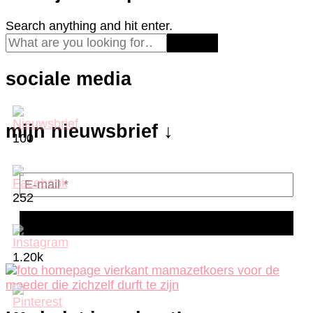
Looking
Search anything and hit enter.
for
Something?
sociale media
mijn nieuwsbrief ↓
100
252
1.20k