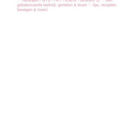
♡︎ hardlopen - MTB - HIIT - Kracht - racefiets 😍
♡︎ een
gebalanceerde leefstijl, genieten & leven
♡︎ tips, recepten,
bewegen & meer⤵︎