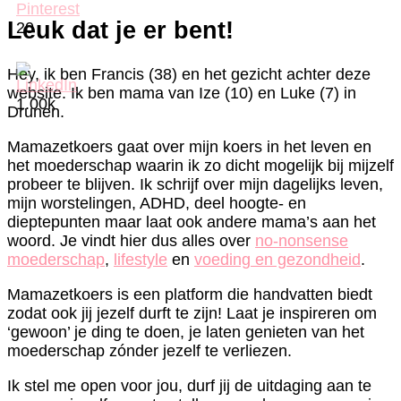
Leuk dat je er bent!
20
Hey, ik ben Francis (38) en het gezicht achter deze
website. Ik ben mama van Ize (10) en Luke (7) in
1.00k
Drunen.
Mamazetkoers gaat over mijn koers in het leven en
het moederschap waarin ik zo dicht mogelijk bij mijzelf
probeer te blijven. Ik schrijf over mijn dagelijks leven,
mijn worstelingen, ADHD, deel hoogte- en
dieptepunten maar laat ook andere mama’s aan het
woord. Je vindt hier dus alles over
no-nonsense
moederschap
,
lifestyle
en
voeding en gezondheid
.
Mamazetkoers is een platform die handvatten biedt
zodat ook jij jezelf durft te zijn! Laat je inspireren om
‘gewoon’ je ding te doen, je laten genieten van het
moederschap zónder jezelf te verliezen.
Ik stel me open voor jou, durf jij de uitdaging aan te