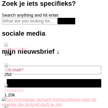
Zoek je iets specifieks?
Looking
Search anything and hit enter.
for
Something?
sociale media
mijn nieuwsbrief ↓
100
252
1.20k