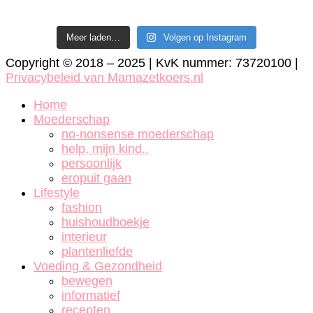
Meer laden…
Volgen op Instagram
Copyright © 2018 – 2025 | KvK nummer: 73720100 |
Privacybeleid van Mamazetkoers.nl
Home
Moederschap
no-nonsense moederschap
help, mijn kind..
persoonlijk
eropuit gaan
Lifestyle
fashion
huishoudboekje
interieur
plantenliefde
Voeding & Gezondheid
bewegen
informatief
recepten